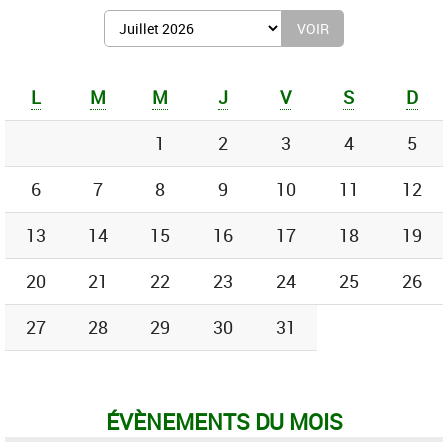
Afficher
le
mois
de
L
M
M
J
V
S
D
:
1
2
3
4
5
6
7
8
9
10
11
12
13
14
15
16
17
18
19
20
21
22
23
24
25
26
27
28
29
30
31
ÉVÈNEMENTS DU MOIS