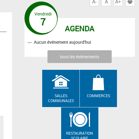
A-
A
A+
I
Vendredi
7
AGENDA
Aucun événement aujourd'hui
tous les évènements
SALLES
COMMERCES
COMMUNALES
RESTAURATION
SCOLAIRE