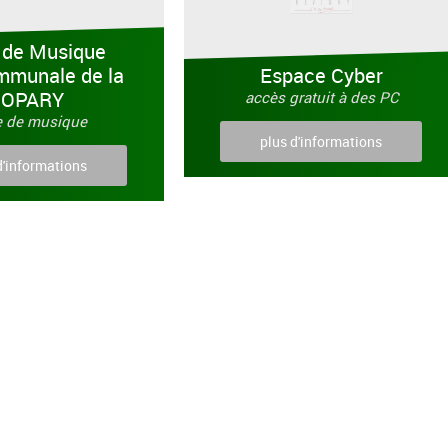
 de Musique
mmunale de la
Espace Cyber
COPARY
accès gratuit à des PC
e de musique
plus d'informations
d'informations