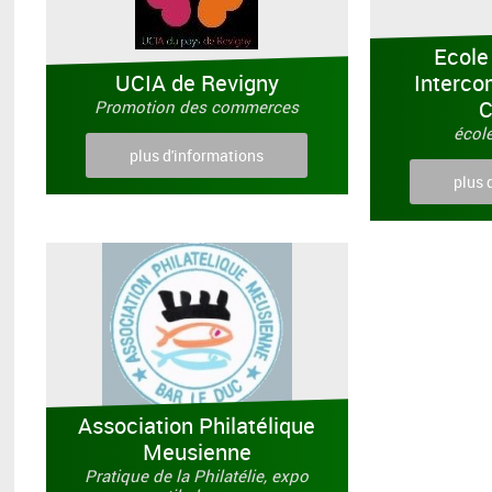
Ecole
UCIA de Revigny
Interco
Promotion des commerces
écol
plus d'informations
plus 
Association Philatélique
Meusienne
Pratique de la Philatélie, expo