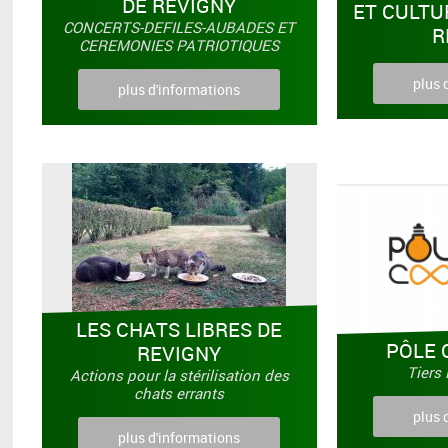
DE REVIGNY
ET CULTU
CONCERTS-DEFILES-AUBADES ET
R
CEREMONIES PATRIOTIQUES
plus 
plus d'informations
LES CHATS LIBRES DE
PÔLE 
REVIGNY
Tiers 
Actions pour la stérilisation des
chats errants
plus 
plus d'informations