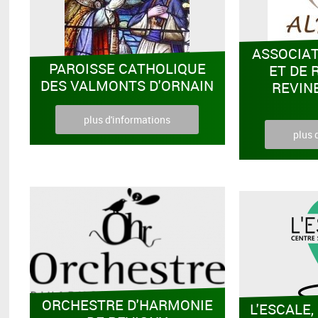
ASSOCIAT
PAROISSE CATHOLIQUE
ET DE
DES VALMONTS D'ORNAIN
REVIN
plus d'informations
plus 
ORCHESTRE D'HARMONIE
L'ESCALE,