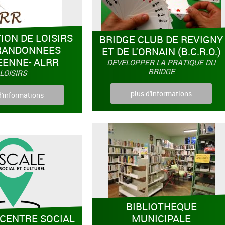
ION DE LOISIRS
BRIDGE CLUB DE REVIGNY
 RANDONNEES
ET DE L'ORNAIN (B.C.R.O.)
EENNE- ALRR
DEVELOPPER LA PRATIQUE DU
BRIDGE
LOISIRS
plus d'informations
d'informations
BIBLIOTHEQUE
 CENTRE SOCIAL
MUNICIPALE