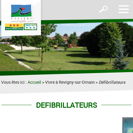
Affic
Afficher
le
le
men
formulaire
de
recherche
Vous êtes ici :
Accueil
> Vivre à Revigny-sur-Ornain >
Défibrillateurs
DEFIBRILLATEURS