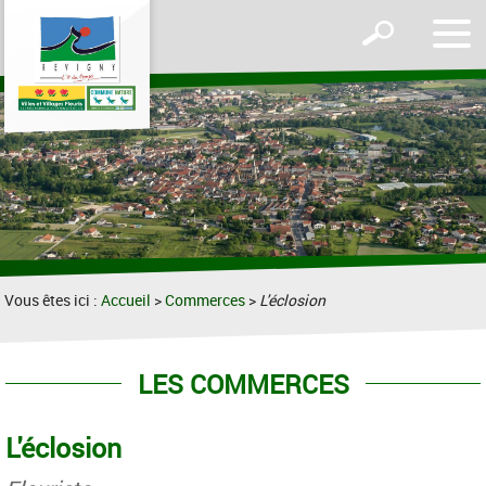
Affic
Afficher
le
le
men
formulaire
de
recherche
Vous êtes ici :
Accueil
>
Commerces
>
L'éclosion
LES COMMERCES
L'éclosion