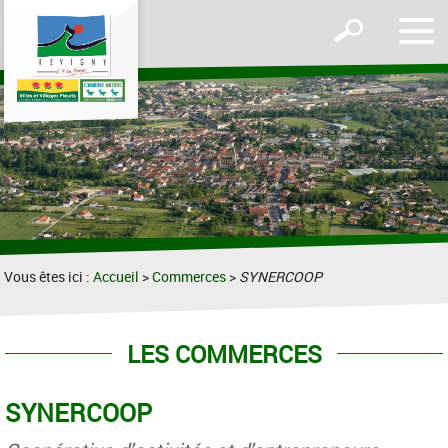
Affic
Afficher
le
le
men
formulaire
de
recherche
Vous êtes ici :
Accueil
>
Commerces
>
SYNERCOOP
LES COMMERCES
SYNERCOOP