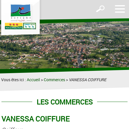
Affic
Afficher
le
le
men
formulaire
de
recherche
Vous êtes ici :
Accueil
>
Commerces
>
VANESSA COIFFURE
LES COMMERCES
VANESSA COIFFURE