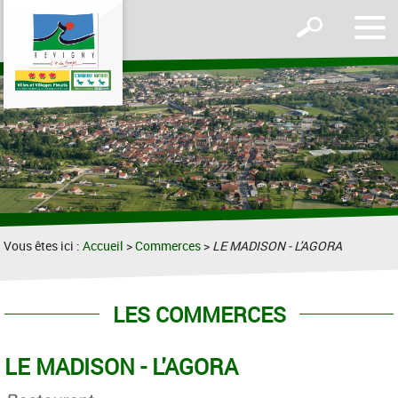
Affic
Afficher
le
le
men
formulaire
de
recherche
Vous êtes ici :
Accueil
>
Commerces
>
LE MADISON - L'AGORA
LES COMMERCES
LE MADISON - L'AGORA