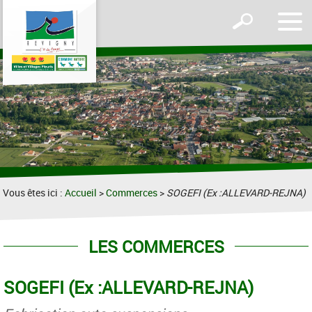
Affic
Afficher
le
le
men
formulaire
de
recherche
Vous êtes ici :
Accueil
>
Commerces
>
SOGEFI (Ex :ALLEVARD-REJNA)
LES COMMERCES
SOGEFI (Ex :ALLEVARD-REJNA)