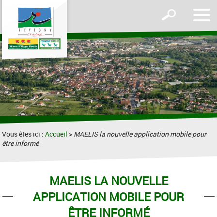
Affic
Afficher
le
le
men
formulaire
de
recherche
Vous êtes ici :
Accueil
>
MAELIS la nouvelle application mobile pour
être informé
MAELIS LA NOUVELLE
APPLICATION MOBILE POUR
ÊTRE INFORMÉ