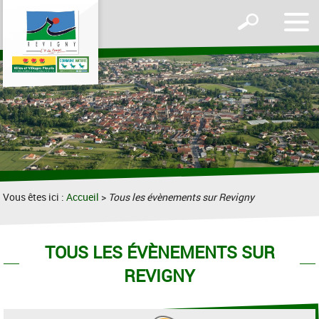
Affic
Afficher
le
le
men
formulaire
de
recherche
Vous êtes ici :
Accueil
>
Tous les évènements sur Revigny
TOUS LES ÉVÈNEMENTS SUR
REVIGNY